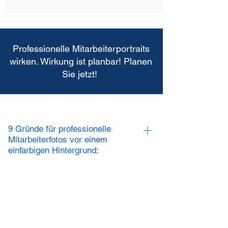
Professionelle Mitarbeiterportraits
wirken. Wirkung ist planbar! Planen
Sie jetzt!
9 Gründe für professionelle
Mitarbeiterfotos vor einem
einfarbigen Hintergrund:
Mitarbeiterfotos vor einem einfarbigem
Hintergrund sind Teil eines durchdachten
Corporate Designs. Sie sind ein
strategisches Werkzeug, um Professionalität,
Klarheit und Markenstärke zu visualisieren.