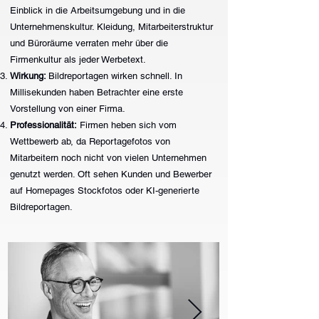
Einblick in die Arbeitsumgebung und in die
im Intranet oder in einem internen
Unternehmenskultur. Kleidung, Mitarbeiterstruktur
Organigram! Flexible Nutzung: Die Formate
und Büroräume verraten mehr über die
der Mitarbeiterfotos lassen sich leicht an die
Firmenkultur als jeder Werbetext.
verschiedenen Kommunikationskanäle
Wirkung:
Bildreportagen wirken schnell. In
anpassen (Instagram, LinkedIn, Website,
Millisekunden haben Betrachter eine erste
Mitarbeiterausweise, Pressemitteilungen).
Vorstellung von einer Firma.
Portraits können freigestellt und bei
Professionalität:
Firmen heben sich vom
Präsentationen mit Grafiken kombiniert
Wettbewerb ab, da Reportagefotos von
werden. Social Media Werbung: Ein
Mitarbeitern noch nicht von vielen Unternehmen
einfarbiger Hintergrund ermöglicht den
genutzt werden. Oft sehen Kunden und Bewerber
leichten Einbau von Werbetexten. Durch
auf Homepages Stockfotos oder KI-generierte
Social Media Posts mit kreativen Texten
Bildreportagen.
erweitern Unternehmen ihre Sichtbarkeit bei
Kunden und Bewerbern. Automatisierung
durch KI-Nutzung: Der Einsatz von
künstlicher Intelligenz ist deutlich einfacher,
z.B. wenn Hintergründe ausgetauscht oder
ein automatisierter Zuschnitt erfolgen soll.