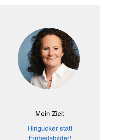
Mein Ziel:
Hingu
c
ker statt
Einheitsbilder!